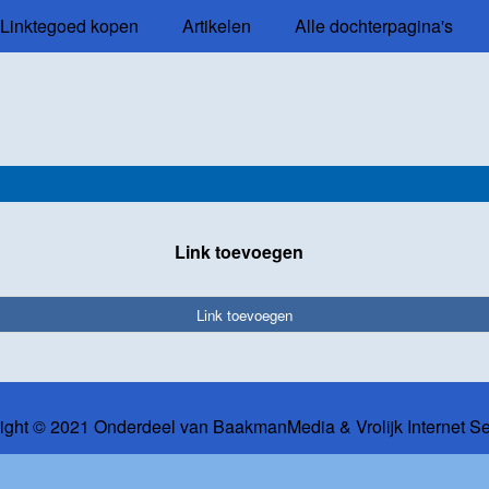
Linktegoed kopen
Artikelen
Alle dochterpagina's
Link toevoegen
Link toevoegen
ight © 2021 Onderdeel van
BaakmanMedia
&
Vrolijk Internet S