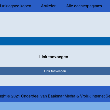
Linktegoed kopen
Artikelen
Alle dochterpagina's
Link toevoegen
Link toevoegen
ight © 2021 Onderdeel van
BaakmanMedia
&
Vrolijk Internet S