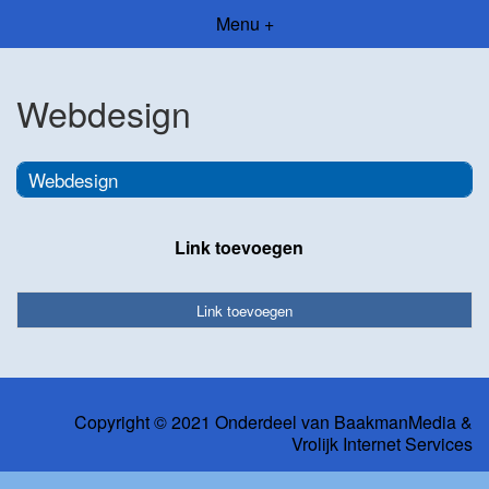
Menu +
Webdesign
Webdesign
Link toevoegen
Link toevoegen
Copyright © 2021 Onderdeel van
BaakmanMedia
&
Vrolijk Internet Services