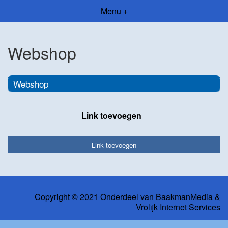
Menu +
Webshop
Webshop
Link toevoegen
Link toevoegen
Copyright © 2021 Onderdeel van
BaakmanMedia
&
Vrolijk Internet Services