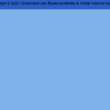
ight © 2021 Onderdeel van
BaakmanMedia
&
Vrolijk Internet S